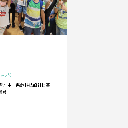
6-29
耆』中」樂齡科技設計比賽
頒獎禮