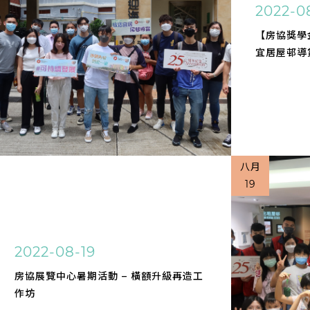
2022-0
【房協獎學
宜居屋邨導
八月
19
2022-08-19
房協展覽中心暑期活動 – 橫額升級再造工
作坊