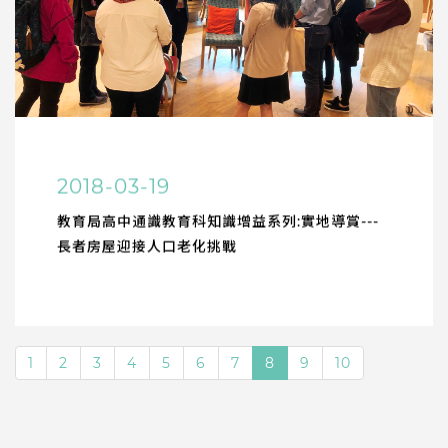
2018-03-19
教育局高中通識教育科知識增益系列:實地導賞---
長者房屋迎接人口老化挑戰
1
2
3
4
5
6
7
8
9
10