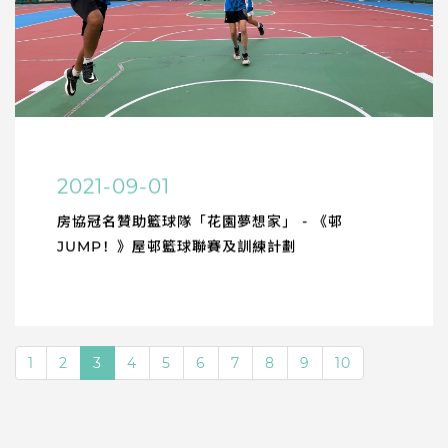
2021-09-01
房協冠名贊助籃球隊「花園夢想家」 - 《邨
JUMP！》屋邨籃球聯賽及訓練計劃
1
2
3
4
5
6
7
8
9
10