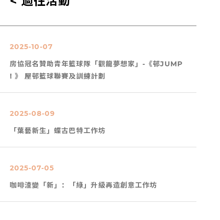
< 過往活動
2025-10-07
房協冠名贊助青年籃球隊「觀龍夢想家」-《邨JUMP
! 》 屋邨籃球聯賽及訓練計劃
2025-08-09
「葉藝新生」蝶古巴特工作坊
2025-07-05
咖啡渣變「新」：「綠」升級再造創意工作坊