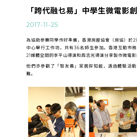
「跨代融乜易」中學生微電影創作
2017-11-25
為協助參賽同學作好準備，香港房屋協會（房協）於201
中心舉行工作坊，共有36名師生參加。香港互動市務
21媒體空間的李平山導演和周志光導演分享製作微電
他們亦參觀了「智友善」家居探知館，透過體驗活動
難。