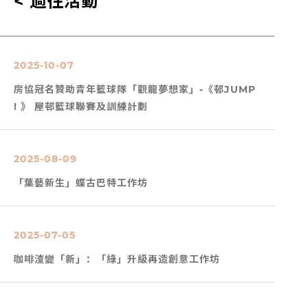
< 過往活動
2025-10-07
房協冠名贊助青年籃球隊「觀龍夢想家」-《邨JUMP
! 》 屋邨籃球聯賽及訓練計劃
2025-08-09
「葉藝新生」蝶古巴特工作坊
2025-07-05
咖啡渣變「新」：「綠」升級再造創意工作坊