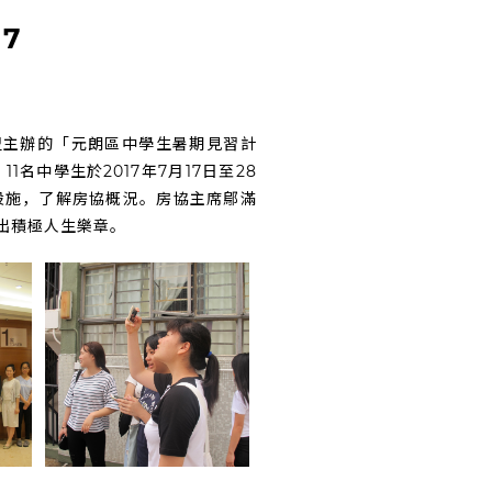
7
盟主辦的「元朗區中學生暑期見習計
名中學生於2017年7月17日至28
設施，了解房協概況。房協主席鄔滿
出積極人生樂章。