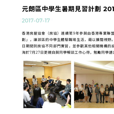
元朗區中學生暑期見習計劃 201
2017-07-17
香港房屋協會（房協）連續第9年參與由香港專業聯
劃」，讓該區的中學生體驗職場生活，藉以擴闊視野。11
日期間到房協不同部門實習，並參觀其他相關機構的
海於7月27日更親自與同學暢談工作心得，勉勵同學譜