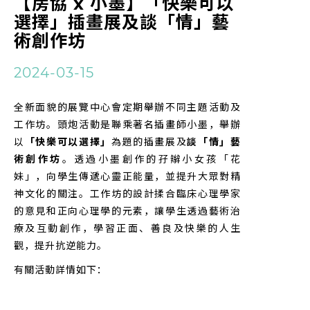
【房協 x 小墨】「快樂可以
選擇」插畫展及談「情」藝
術創作坊
2024-03-15
全新面貌的展覽中心會定期舉辦不同主題活動及
工作坊。頭炮活動是聯乘著名插畫師小墨，舉辦
以
「快樂可以選擇」
為題的插畫展及
談「情」藝
術創作坊
。透過小墨創作的孖辮小女孩「花
妹」，向學生傳遞心靈正能量，並提升大眾對精
神文化的關注。工作坊的設計揉合臨床心理學家
的意見和正向心理學的元素，讓學生透過藝術治
療及互動創作，學習正面、善良及快樂的人生
觀，提升抗逆能力。
有關活動詳情如下：